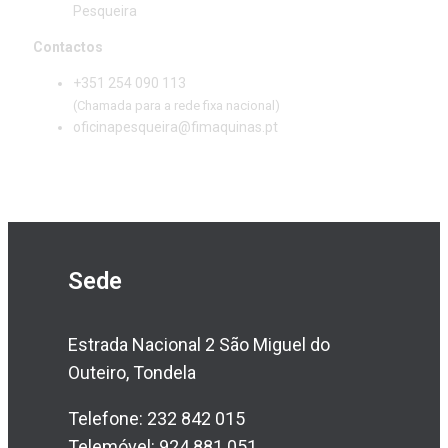
Pesqueira
Contactos
+351 254 090 113
(Chamada para a rede fixa nacional)
oficinapesqueira@fimaquinas.pt
Sede
Estrada Nacional 2 São Miguel do
Outeiro, Tondela
Telefone: 232 842 015
Telemóvel: 924 881 051