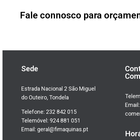
Fale connosco para orçamen
Sede
Con
Com
Estrada Nacional 2 São Miguel
Telem
do Outeiro, Tondela
Email:
Telefone: 232 842 015
comer
Telemóvel: 924 881 051
Email: geral@fimaquinas.pt
Horá