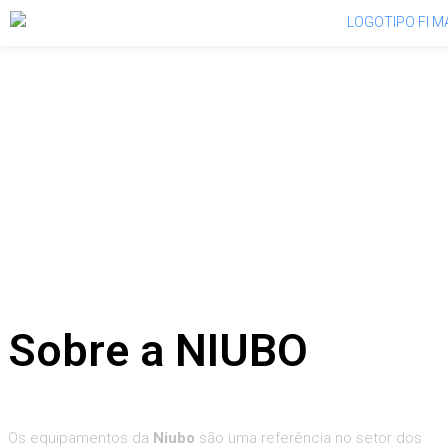
Sobre a NIUBO
Os equipamentos da
Niubo
são uma referência no setor dos