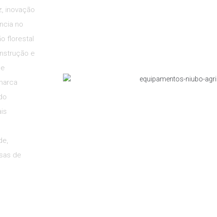
z, inovação
ncia no
 florestal
onstrução e
 e
 marca
do
is
de,
esas de