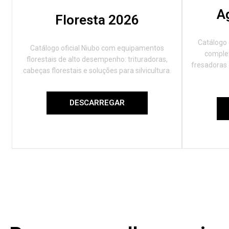
A
Floresta 2026
Catálogo 
Catálogo oficial Niubo com equipamentos
complet
florestais de alto desempenho: trituradoras,
fresadoras
cabeças florestais e soluções para silvicultura.
DESCARREGAR