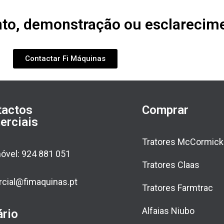
to, demonstração ou esclarecime
Contactar Fi Máquinas
tactos
Comprar
erciais
Tratores McCormick
óvel: 924 881 051
Tratores Claas
cial@fimaquinas.pt
Tratores Farmtrac
Alfaias Niubo
rio