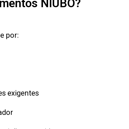
pamentos NIUBO?
e por:
s exigentes
ador