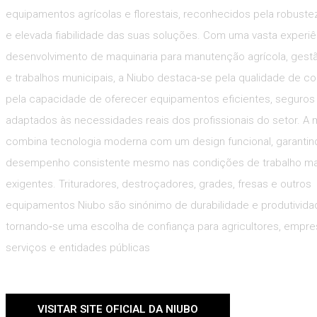
equipamentos agrícolas e florestais, reconhecidos pela robuste
e elevada fiabilidade das suas soluções. Com uma vasta experiê
desenvolvimento de maquinaria para manutenção agrícola, gestão
e trabalhos municipais, a Niubo destaca‑se pela qualidade de c
pela capacidade de oferecer equipamentos eficientes, seguros
adaptados às necessidades reais dos profissionais do setor. A
combina tecnologia moderna com um design funcional, garantin
desempenho consistente mesmo nas condições de trabalho ma
exigentes. Trituradores, destroçadores, grades, fresas e outros
equipamentos Niubo são sinónimo de durabilidade e produtivida
tornando‑se uma escolha de confiança para agricultores, empr
serviços e entidades públicas
VISITAR SITE OFICIAL DA NIUBO