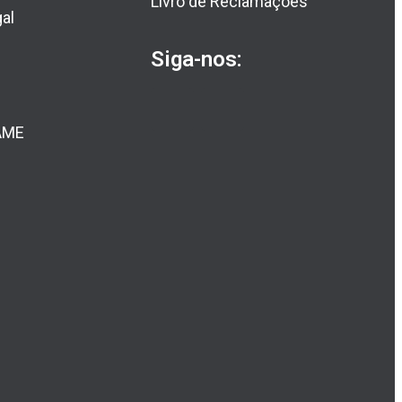
Livro de Reclamações
al
Siga-nos:
AME