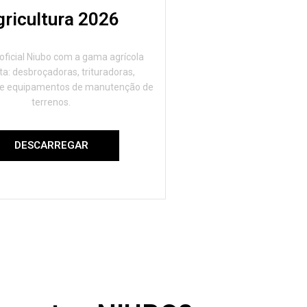
gricultura 2026
oficial Niubo com a gama agrícola
a: desbroçadoras, trituradoras,
 e equipamentos de manutenção de
terrenos.
DESCARREGAR