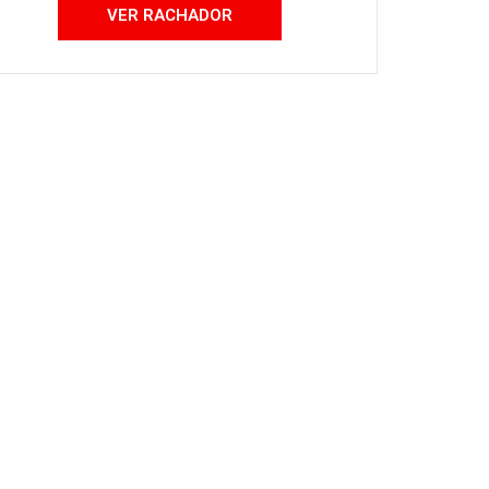
VER RACHADOR