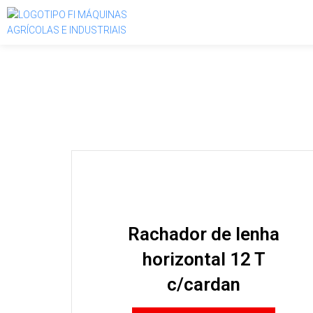
Rachador de lenha
horizontal 12 T
c/cardan