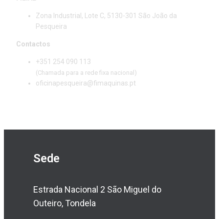
Zona Industrial, Lote C, 5130-301 São João da
Pesqueira
Contactos
+351 254 090 113
(Chamada para a rede fixa nacional)
oficinapesqueira@fimaquinas.pt
Sede
Estrada Nacional 2 São Miguel do
Outeiro, Tondela