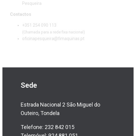
Pesqueira
Contactos
+351 254 090 113
(Chamada para a rede fixa nacional)
oficinapesqueira@fimaquinas.pt
Sede
Estrada Nacional 2 São Miguel do
Outeiro, Tondela
Telefone: 232 842 015
Telemóvel: 924 881 051