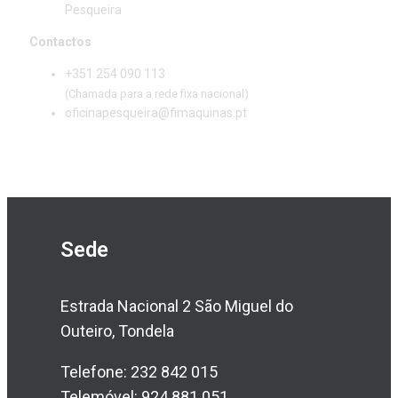
Pesqueira
Contactos
+351 254 090 113
(Chamada para a rede fixa nacional)
oficinapesqueira@fimaquinas.pt
Sede
Estrada Nacional 2 São Miguel do
Outeiro, Tondela
Telefone: 232 842 015
Telemóvel: 924 881 051