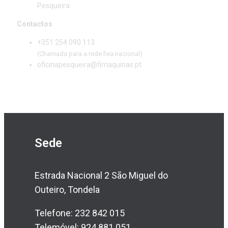
Pesqueira
Contactos
+351 254 090 113
(Chamada para a rede fixa nacional)
oficinapesqueira@fimaquinas.pt
Sede
Estrada Nacional 2 São Miguel do
Outeiro, Tondela
Telefone: 232 842 015
Telemóvel: 924 881 051